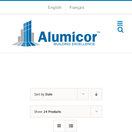
Skip
English
Français
to
content
Sort by
Date
Show
24 Products