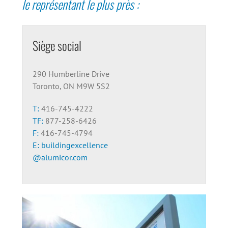
le représentant le plus près :
Siège social
290 Humberline Drive
Toronto, ON M9W 5S2
T:
416-745-4222
TF:
877-258-6426
F:
416-745-4794
E:
buildingexcellence
@alumicor.com