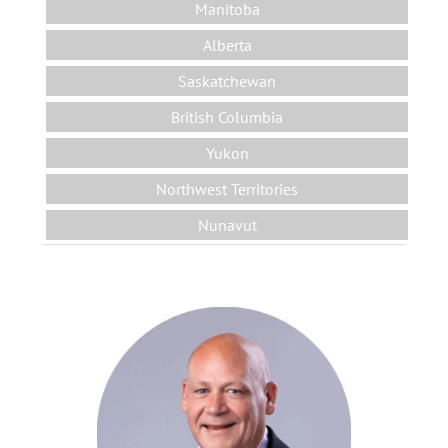
Manitoba
Alberta
Saskatchewan
British Columbia
Yukon
Northwest Territories
Nunavut