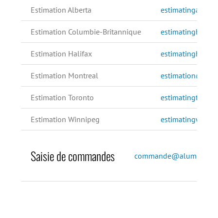
Estimation Alberta
estimatingalber
Estimation Columbie-Britannique
estimatingbc@al
Estimation Halifax
estimatinghfx@a
Estimation Montreal
estimation@alum
Estimation Toronto
estimatingtor@a
Estimation Winnipeg
estimatingwpg@
Saisie de commandes
commande@alumicor.c