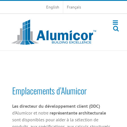
Skip
English
Français
to
content
Emplacements d’Alumicor
Les directeur du développement client (DDC)
d’Alumicor et notre
représentante architecturale
sont disponibles pour aider à la sélection de
produits, aux spécifications, aux calculs structurels