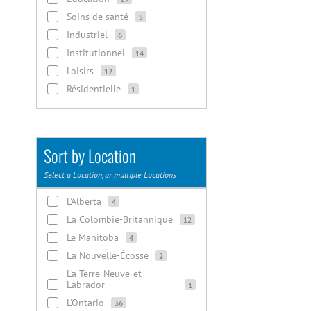
Soins de santé
5
Industriel
6
Institutionnel
14
Loisirs
12
Résidentielle
1
Sort by Location
Select a Location, or multiple Locations
L'Alberta
4
La Colombie-Britannique
12
Le Manitoba
4
La Nouvelle-Écosse
2
La Terre-Neuve-et-
Labrador
1
L'Ontario
36