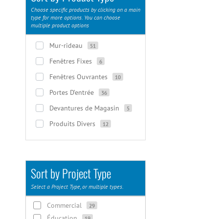
Choose specific products by clicking on a main
type for more options. You can choose
multiple product options
Mur-rideau
51
Fenêtres Fixes
6
Fenêtres Ouvrantes
10
Portes D’entrée
36
Devantures de Magasin
5
Produits Divers
12
Sort by Project Type
Select a Project Type, or multiple types.
Commercial
29
Éducation
19