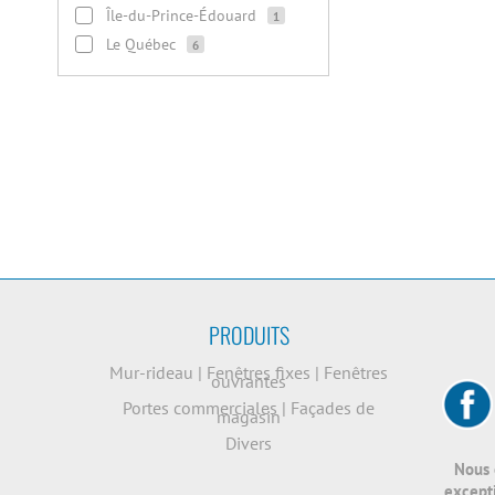
Île-du-Prince-Édouard
1
Le Québec
6
PRODUITS
Mur-rideau
|
Fenêtres fixes
|
Fenêtres
ouvrantes
Portes commerciales
|
Façades de
magasin
Divers
Nous 
excepti