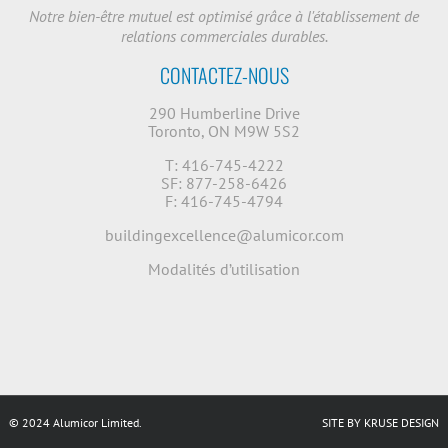
Notre bien-être mutuel est optimisé grâce à l'établissement de
relations commerciales durables.
CONTACTEZ-NOUS
290 Humberline Drive
Toronto, ON M9W 5S2
T: 416-745-4222
SF: 877-258-6426
F: 416-745-4794
buildingexcellence@alumicor.com
Modalités d’utilisation
© 2024 Alumicor Limited.
SITE BY KRUSE DESIGN