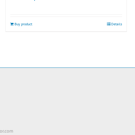
Buy product
Details
e
2
or.com