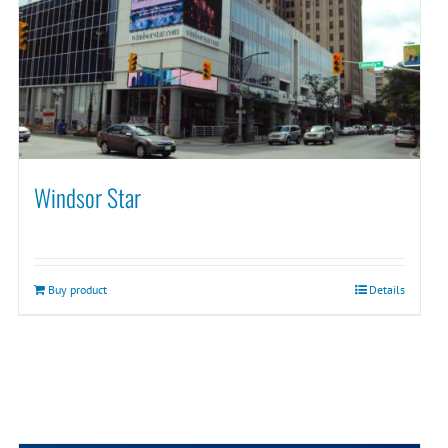
Windsor Star
Buy product
Details