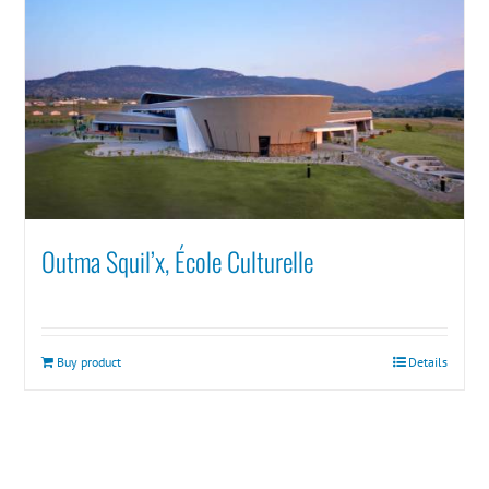
Outma Squil’x, École Culturelle
Buy product
Details