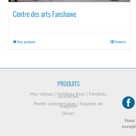
Centre des arts Fanshawe
Buy product
Details
PRODUITS
Mur-rideau
|
Fenêtres fixes
|
Fenêtres
ouvrantes
Portes commerciales
|
Façades de
magasin
Divers
Nous 
excepti