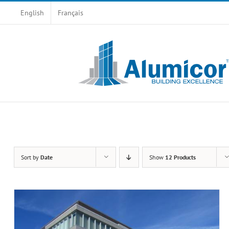
Skip
English
Français
to
content
Sort by
Date
Show
12 Products