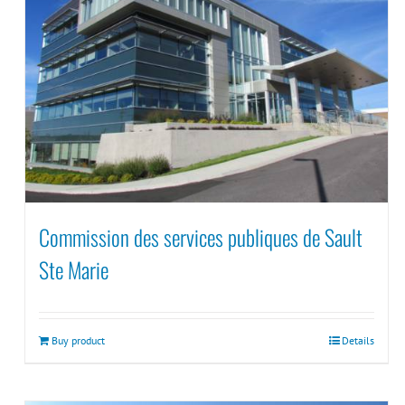
Commission des services publiques de Sault
Ste Marie
Buy product
Details