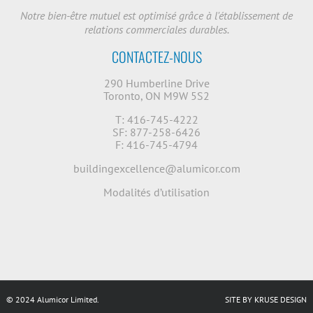
Notre bien-être mutuel est optimisé grâce à l'établissement de
relations commerciales durables.
CONTACTEZ-NOUS
290 Humberline Drive
Toronto, ON M9W 5S2
T: 416-745-4222
SF: 877-258-6426
F: 416-745-4794
buildingexcellence@alumicor.com
Modalités d’utilisation
© 2024 Alumicor Limited.
SITE BY KRUSE DESIGN