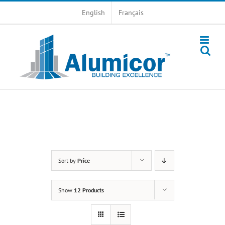
Skip
English
Français
to
content
Sort by
Price
Show
12 Products