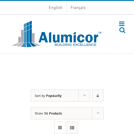
Skip
English
Français
to
content
Sort by
Popularity
Show
36 Products