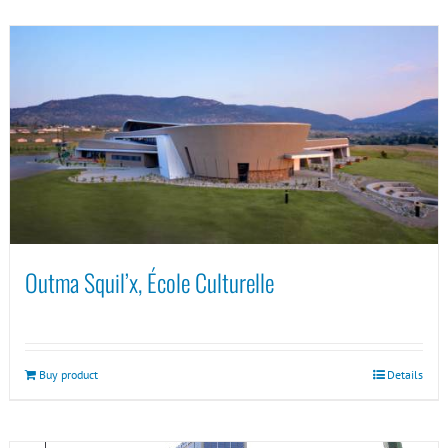
Outma Squil’x, École Culturelle
Buy product
Details