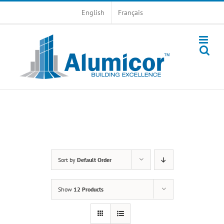
Skip
English
Français
to
content
Sort by
Default Order
Show
12 Products