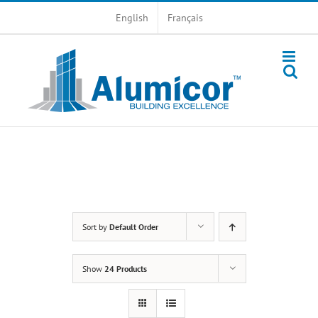
Skip
English
Français
to
content
Sort by
Default Order
Show
24 Products