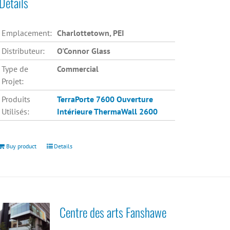
Détails
Emplacement:
Charlottetown, PEI
Distributeur:
O'Connor Glass
Type de
Commercial
Projet:
Produits
TerraPorte 7600 Ouverture
Utilisés:
Intérieure
ThermaWall 2600
Buy product
Details
Centre des arts Fanshawe