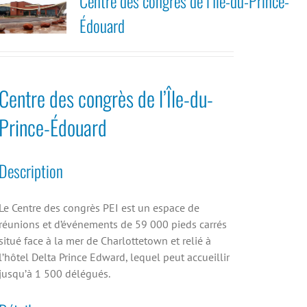
Centre des congrès de l’Île-du-Prince-
Édouard
Centre des congrès de l’Île-du-
Prince-Édouard
Description
Le Centre des congrès PEI est un espace de
réunions et d’événements de 59 000 pieds carrés
situé face à la mer de Charlottetown et relié à
l’hôtel Delta Prince Edward, lequel peut accueillir
jusqu’à 1 500 délégués.