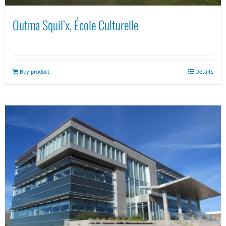
Outma Squil’x, École Culturelle
Buy product
Details