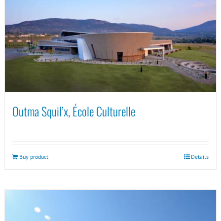
Outma Squil’x, École Culturelle
Buy product
Details