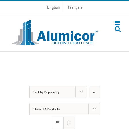
Skip
English
Français
to
content
Sort by
Popularity
Show
12 Products