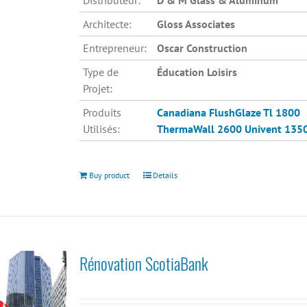
Distributeur:
D & M Glass & Aluminum
Architecte:
Gloss Associates
Entrepreneur:
Oscar Construction
Type de
Éducation Loisirs
Projet:
Produits
Canadiana
FlushGlaze Tl 1800
Utilisés:
ThermaWall 2600
Univent 135
Buy product
Details
Rénovation ScotiaBank