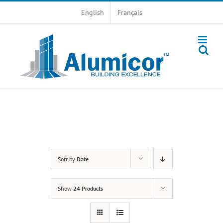
Skip
English
Français
to
content
Sort by
Date
Show
24 Products