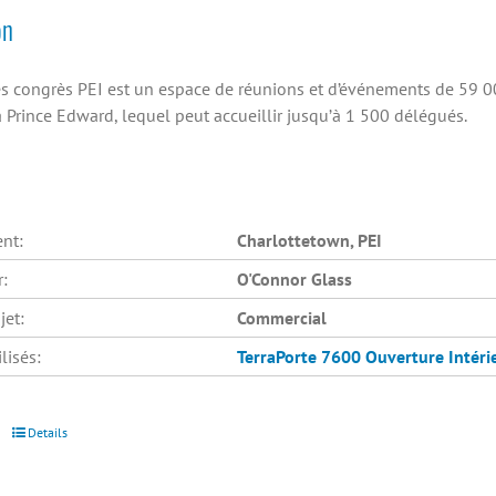
on
es congrès PEI est un espace de réunions et d’événements de 59 000
a Prince Edward, lequel peut accueillir jusqu’à 1 500 délégués.
nt:
Charlottetown, PEI
r:
O'Connor Glass
jet:
Commercial
lisés:
TerraPorte 7600 Ouverture Intéri
Details