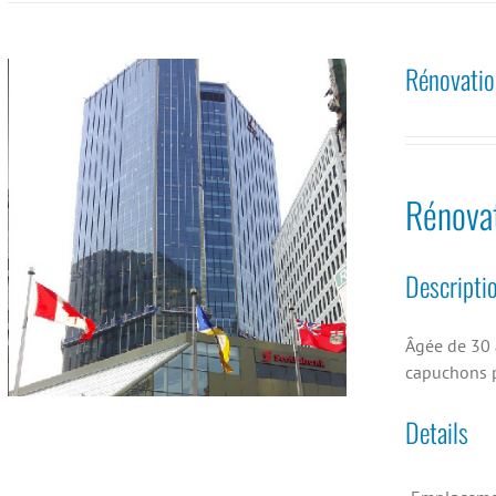
Rénovatio
Rénova
Descripti
Âgée de 30 
capuchons p
Details