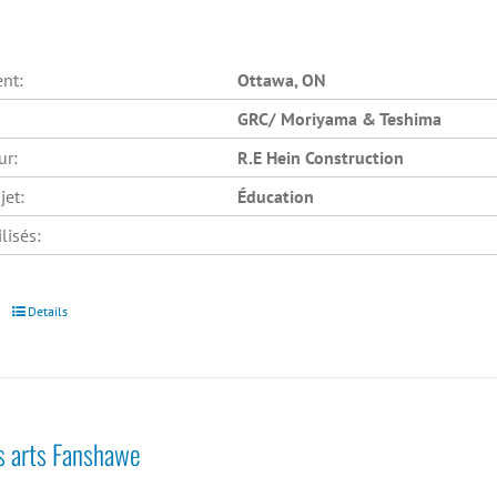
nt:
Ottawa, ON
GRC/ Moriyama & Teshima
ur:
R.E Hein Construction
jet:
Éducation
lisés:
Details
s arts Fanshawe