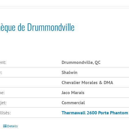
thèque de Drummondville
nt:
Drummondville, QC
r:
Shalwin
Chevalier Morales & DMA
he:
Jaco Marais
jet:
Commercial
lisés:
Thermawall 2600
Porte Phantom
Details