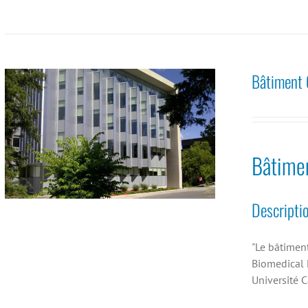
Bâtiment 
Bâtimen
Descripti
"Le bâtimen
Biomedical 
Université 