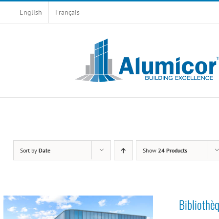
Skip
English
Français
to
content
Sort by
Date
Show
24 Products
Bibliothè