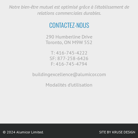
Notre bien-être mutuel est optimisé grâce à l'établissement de
relations commerciales durables.
CONTACTEZ-NOUS
290 Humberline Drive
Toronto, ON M9W 5S2
T: 416-745-4222
SF: 877-258-6426
F: 416-745-4794
buildingexcellence@alumicor.com
Modalités d’utilisation
© 2024 Alumicor Limited.
SITE BY KRUSE DESIGN