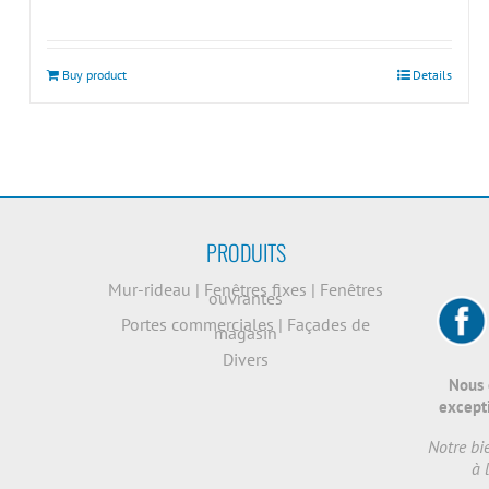
Buy product
Details
PRODUITS
Mur-rideau
|
Fenêtres fixes
|
Fenêtres
ouvrantes
Portes commerciales
|
Façades de
magasin
Divers
Nous 
excepti
Notre bi
à 