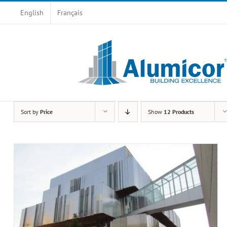
Skip
English
Français
to
content
Sort by
Price
Show
12 Products