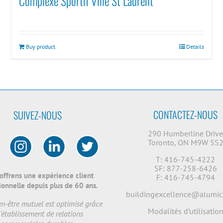
Complexe Sportif Ville St Laurent
Buy product
Details
CONTACTEZ-NOUS
SUIVEZ-NOUS
290 Humberline Driv
Toronto, ON M9W 5S
T: 416-745-4222
SF: 877-258-6426
offrens une expérience client
F: 416-745-4794
onnelle depuis plus de 60 ans.
buildingexcellence@alumic
en-être mutuel est optimisé grâce
Modalités d’utilisatio
l'établissement de relations