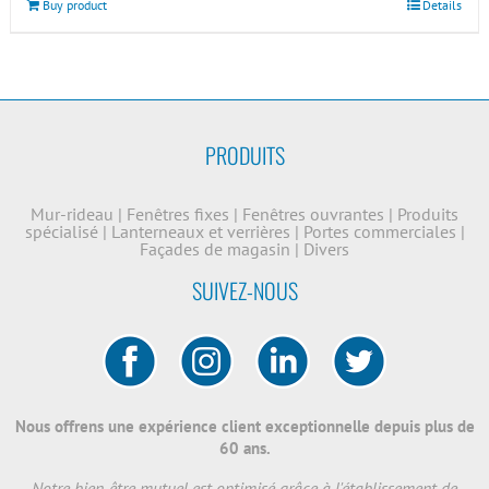
Buy product
Details
PRODUITS
Mur-rideau
|
Fenêtres fixes
|
Fenêtres ouvrantes
|
Produits
spécialisé
|
Lanterneaux et verrières
|
Portes commerciales
|
Façades de magasin
|
Divers
SUIVEZ-NOUS
Nous offrens une expérience client exceptionnelle depuis plus de
60 ans.
Notre bien-être mutuel est optimisé grâce à l'établissement de