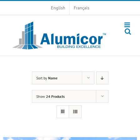
Skip
English
Français
to
content
Sort by
Name
Show
24 Products