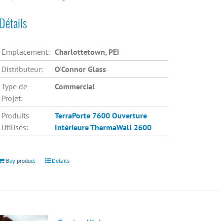
Détails
Emplacement:
Charlottetown, PEI
Distributeur:
O'Connor Glass
Type de
Commercial
Projet:
Produits
TerraPorte 7600 Ouverture
Utilisés:
Intérieure
ThermaWall 2600
Buy product
Details