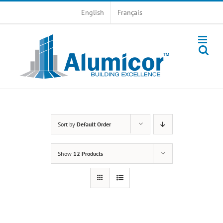
Skip
English
Français
to
content
Sort by
Default Order
Show
12 Products