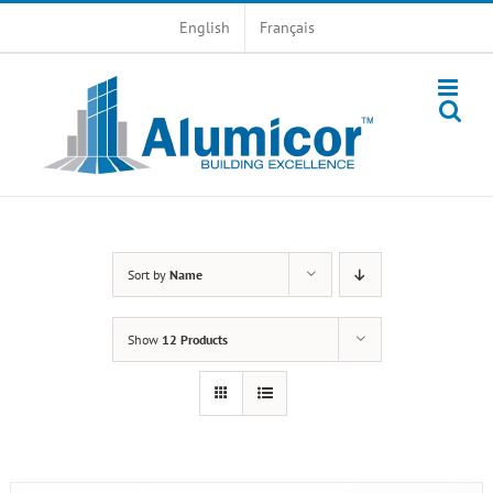
Skip
English
Français
to
content
Sort by
Name
Show
12 Products