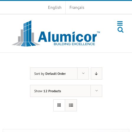
Skip
English
Français
to
content
Sort by
Default Order
Show
12 Products