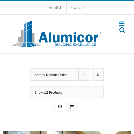
Skip
English
Français
to
content
Sort by
Default Order
Show
12 Products