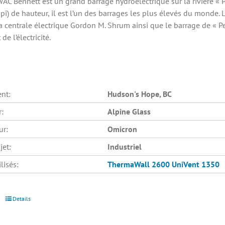
AC Bennett est un grand barrage hydroélectrique sur la rivière « 
pi) de hauteur, il est l’un des barrages les plus élevés du monde.
a centrale électrique Gordon M. Shrum ainsi que le barrage de « Pea
de l’électricité.
nt:
Hudson's Hope, BC
r:
Alpine Glass
ur:
Omicron
jet:
Industriel
lisés:
ThermaWall 2600
UniVent 1350
Details