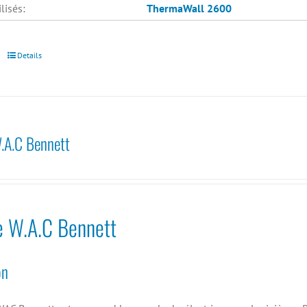
lisés:
ThermaWall 2600
Details
.A.C Bennett
e W.A.C Bennett
on