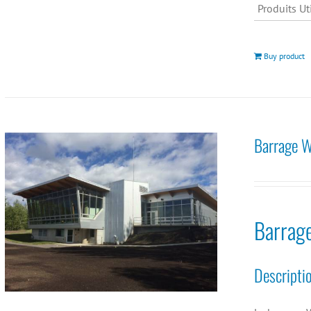
Produits Uti
Buy product
Barrage W
Barrag
Descripti