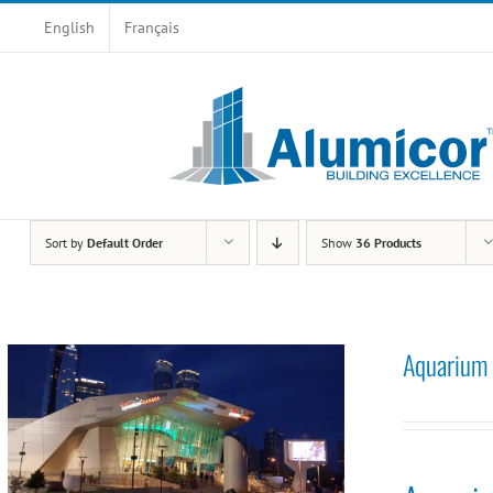
Skip
English
Français
to
content
Sort by
Default Order
Show
36 Products
Aquarium 