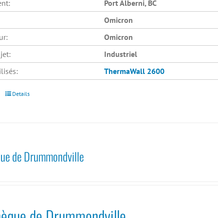
nt:
Port Alberni, BC
Omicron
ur:
Omicron
jet:
Industriel
lisés:
ThermaWall 2600
Details
que de Drummondville
thèque de Drummondville