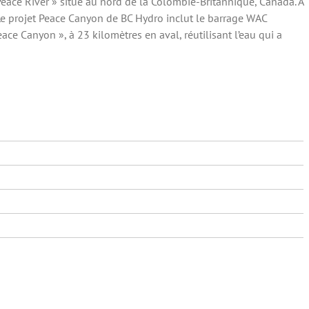
Peace River » situé au nord de la Colombie-Britannique, Canada. À
 Le projet Peace Canyon de BC Hydro inclut le barrage WAC
ce Canyon », à 23 kilomètres en aval, réutilisant l’eau qui a