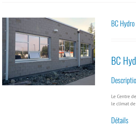
BC Hydro
BC Hyd
Descripti
Le Centre d
le climat de
Détails