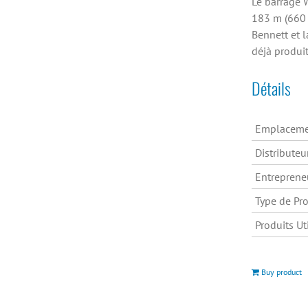
Le barrage W
183 m (660 
Bennett et l
déjà produit 
Détails
Emplaceme
Distributeu
Entreprene
Type de Pro
Produits Uti
Buy product