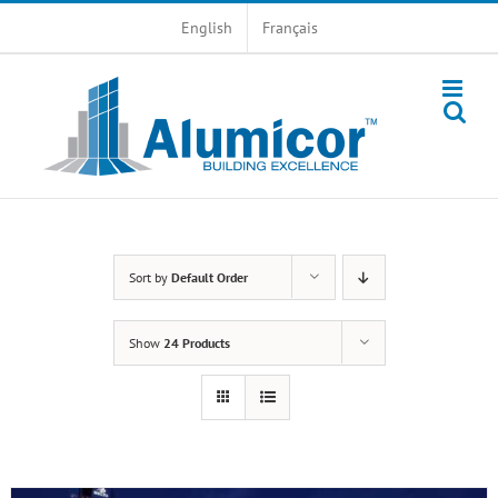
Skip
English
Français
to
content
Sort by
Default Order
Show
24 Products