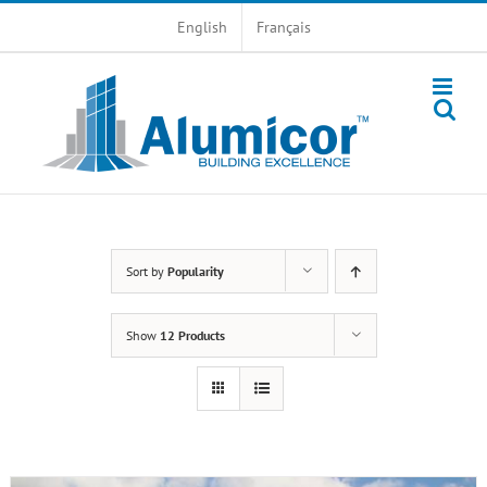
Skip
English
Français
to
content
Sort by
Popularity
Show
12 Products