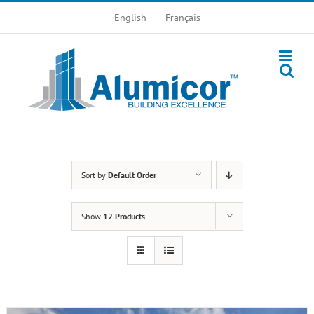
Skip
English
Français
to
content
Sort by
Default Order
Show
12 Products