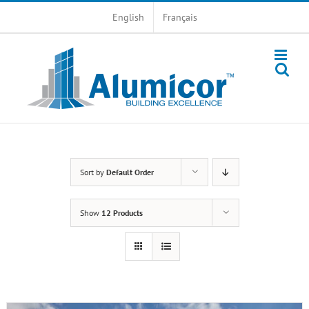
Skip
English
Français
to
content
Sort by
Default Order
Show
12 Products