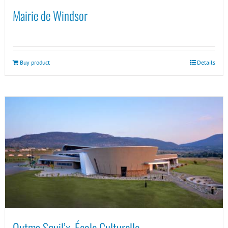
Mairie de Windsor
Buy product
Details
Outma Squil’x, École Culturelle