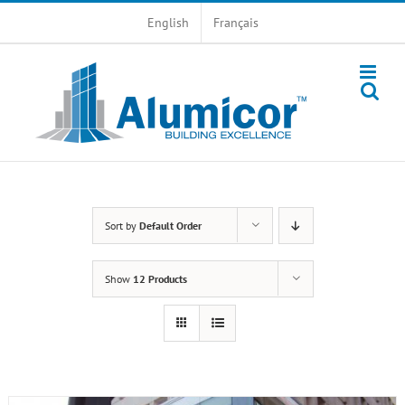
Skip
English
Français
to
content
Sort by
Default Order
Show
12 Products