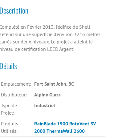
Description
Complété en Février 2013, l’édifice de Shell
s’étend sur une superficie d’environ 3216 mètres
carrés sur deux niveaux. Le projet a atteint le
niveau de certification LEED Argent!
Détails
Emplacement:
Fort Saint John, BC
Distributeur:
Alpine Glass
Type de
Industriel
Projet:
Produits
RainBlade 1900
RotoVent SV
Utilisés:
2000
ThermaWall 2600