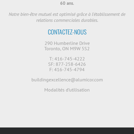
60 ans.
Notre bien-être mutuel est optimisé grâce à l'établissement de
relations commerciales durables.
CONTACTEZ-NOUS
290 Humberline Drive
Toronto, ON M9W 5S2
T: 416-745-4222
SF: 877-258-6426
F: 416-745-4794
buildingexcellence@alumicor.com
Modalités d’utilisation