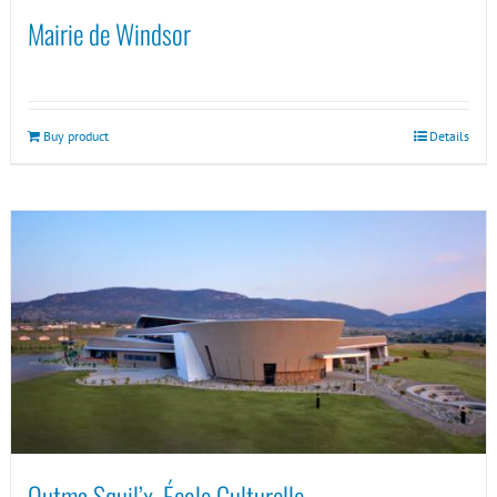
Mairie de Windsor
Buy product
Details
Outma Squil’x, École Culturelle