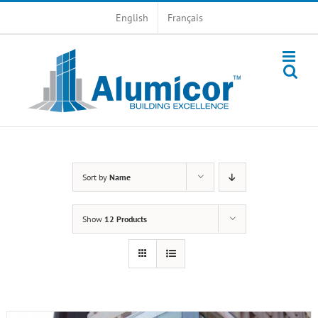
Skip
English
Français
to
content
Sort by
Name
Show
12 Products