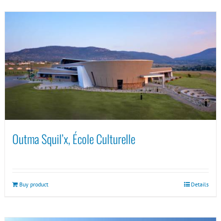
Outma Squil’x, École Culturelle
Buy product
Details