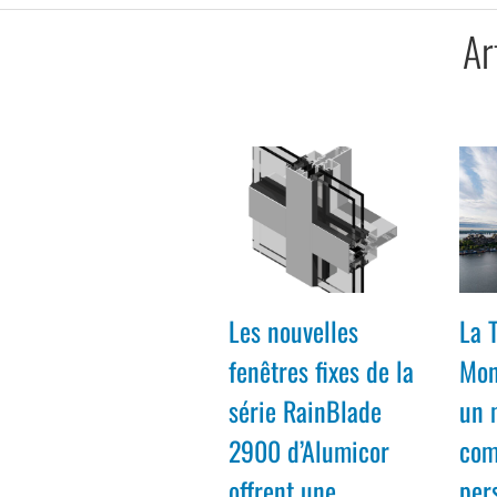
Ar
Les nouvelles
La 
fenêtres fixes de la
Mon
série RainBlade
un 
2900 d’Alumicor
com
offrent une
per