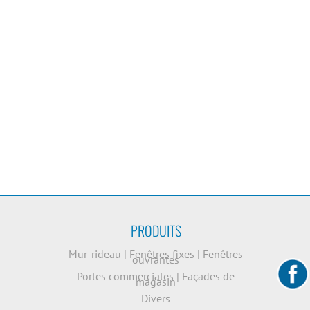
PRODUITS
Mur-rideau
|
Fenêtres fixes
|
Fenêtres
ouvrantes
Portes commerciales
|
Façades de
magasin
Divers