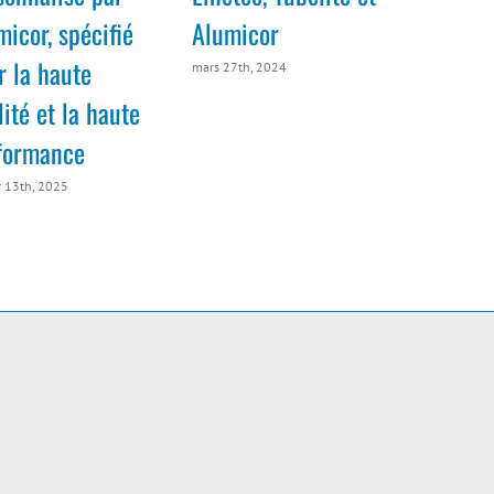
micor, spécifié
Alumicor
r la haute
mars 27th, 2024
ité et la haute
formance
r 13th, 2025
e
2