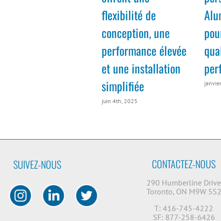
flexibilité de
Alu
conception, une
pou
performance élevée
qual
et une installation
per
simplifiée
janvie
juin 4th, 2025
CONTACTEZ-NOUS
SUIVEZ-NOUS
290 Humberline Driv
Toronto, ON M9W 5S
T: 416-745-4222
SF: 877-258-6426