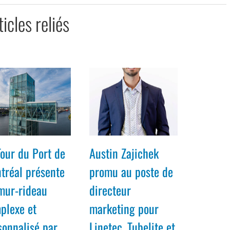
ticles reliés
Tour du Port de
Austin Zajichek
tréal présente
promu au poste de
mur-rideau
directeur
plexe et
marketing pour
sonnalisé par
Linetec, Tubelite et