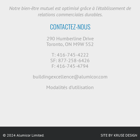
Notre bien-être mutuel est optimisé grâce à l'établissement de
relations commerciales durables.
CONTACTEZ-NOUS
290 Humberline Drive
Toronto, ON M9W 5S2
T: 416-745-4222
SF: 877-258-6426
F: 416-745-4794
buildingexcellence@alumicor.com
Modalités d’utilisation
© 2024 Alumicor Limited.
SITE BY KRUSE DESIGN