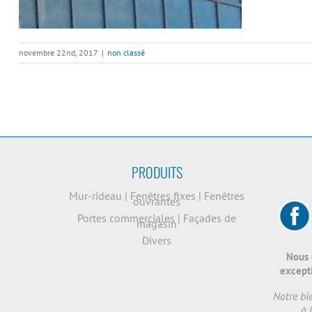
novembre 22nd, 2017
|
non classé
PRODUITS
Mur-rideau
|
Fenêtres fixes
|
Fenêtres
ouvrantes
Portes commerciales
|
Façades de
magasin
Divers
Nous 
excepti
Notre bi
à 