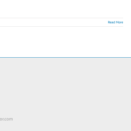
Read More
e
2
or.com
n