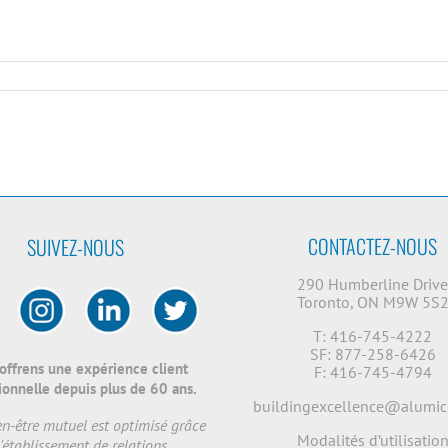
CONTACTEZ-NOUS
SUIVEZ-NOUS
290 Humberline Driv
Toronto, ON M9W 5S
T: 416-745-4222
SF: 877-258-6426
offrens une expérience client
F: 416-745-4794
onnelle depuis plus de 60 ans.
buildingexcellence@alumic
en-être mutuel est optimisé grâce
Modalités d’utilisatio
l'établissement de relations