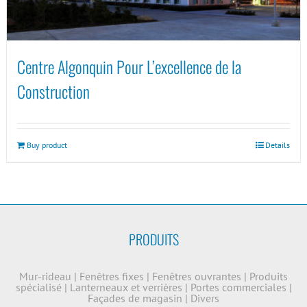
Centre Algonquin Pour L’excellence de la
Construction
Buy product
Details
PRODUITS
Mur-rideau
|
Fenêtres fixes
|
Fenêtres ouvrantes
|
Produits
spécialisé
|
Lanterneaux et verrières
|
Portes commerciales
|
Façades de magasin
|
Divers