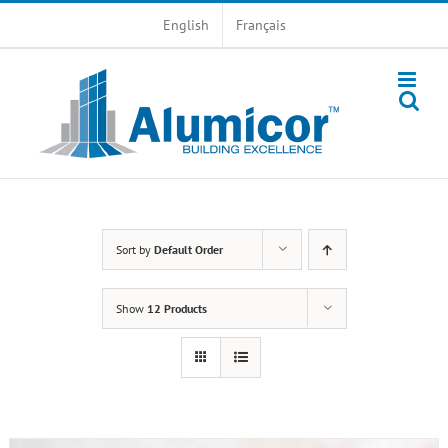
Skip
English
Français
to
content
Sort by
Default Order
Show
12 Products