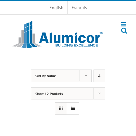
Skip
English
Français
to
content
Sort by
Name
Show
12 Products