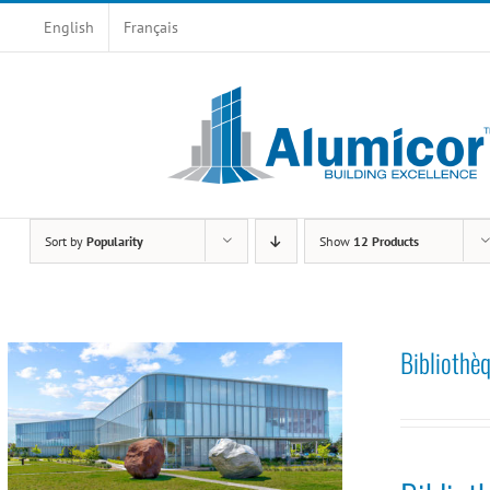
Skip
English
Français
to
content
Sort by
Popularity
Show
12 Products
Bibliothè