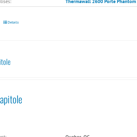
lisés:
Thermawall 2600
Porte Phantom
Details
itole
apitole
nt:
Quebec, QC