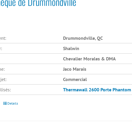
thèque de Drummondville
nt:
Drummondville, QC
r:
Shalwin
Chevalier Morales & DMA
he:
Jaco Marais
jet:
Commercial
lisés:
Thermawall 2600
Porte Phantom
Details