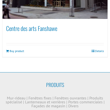
Centre des arts Fanshawe
Buy product
Details
PRODUITS
Mur-rideau
|
Fenêtres fixes
|
Fenêtres ouvrantes
|
Produits
spécialisé
|
Lanterneaux et verrières
|
Portes commerciales
|
Façades de magasin
|
Divers