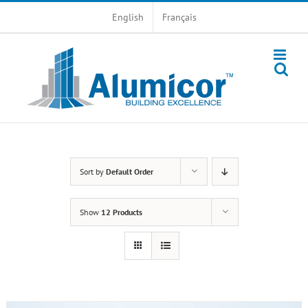
Skip
English
Français
to
content
Sort by
Default Order
Show
12 Products