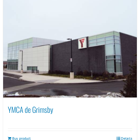
YMCA de Grimsby
Buy product
Details