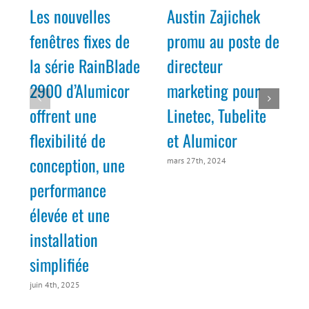
Les nouvelles
Austin Zajichek
fenêtres fixes de
promu au poste de
la série RainBlade
directeur
2900 d’Alumicor
marketing pour
offrent une
Linetec, Tubelite
flexibilité de
et Alumicor
f
conception, une
mars 27th, 2024
performance
élevée et une
installation
simplifiée
juin 4th, 2025