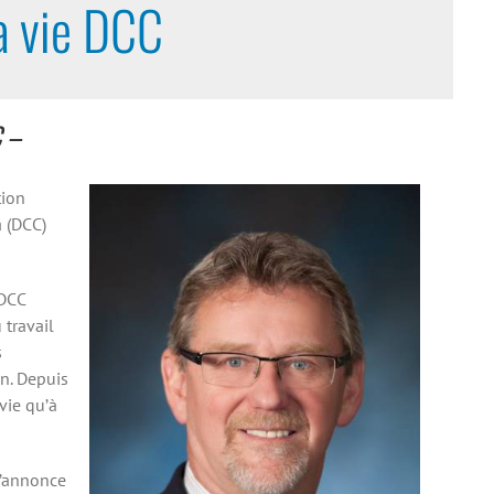
à vie DCC
C
–
tion
 (DCC)
 DCC
 travail
s
n. Depuis
vie qu’à
l’annonce