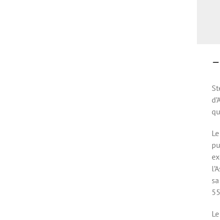
– 
St
d’
qu
Le
pu
ex
l’
sa
55
Le