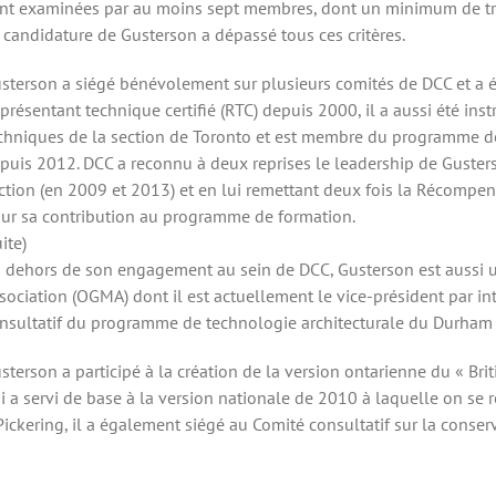
nt examinées par au moins sept membres, dont un minimum de trois
 candidature de Gusterson a dépassé tous ces critères.
sterson a siégé bénévolement sur plusieurs comités de DCC et a ét
présentant technique certifié (RTC) depuis 2000, il a aussi été ins
chniques de la section de Toronto et est membre du programme d
puis 2012. DCC a reconnu à deux reprises le leadership de Gusterso
ction (en 2009 et 2013) et en lui remettant deux fois la Récompe
ur sa contribution au programme de formation.
uite)
 dehors de son engagement au sein de DCC, Gusterson est aussi u
sociation (OGMA) dont il est actuellement le vice-président par in
nsultatif du programme de technologie architecturale du Durham Co
sterson a participé à la création de la version ontarienne du « B
i a servi de base à la version nationale de 2010 à laquelle on se
Pickering, il a également siégé au Comité consultatif sur la conserv