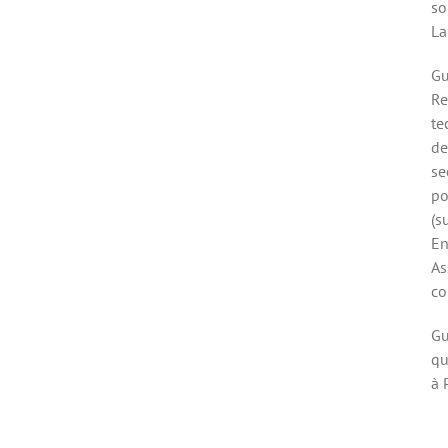
so
La
Gu
Re
te
de
se
po
(s
En
As
co
Gu
qu
à 