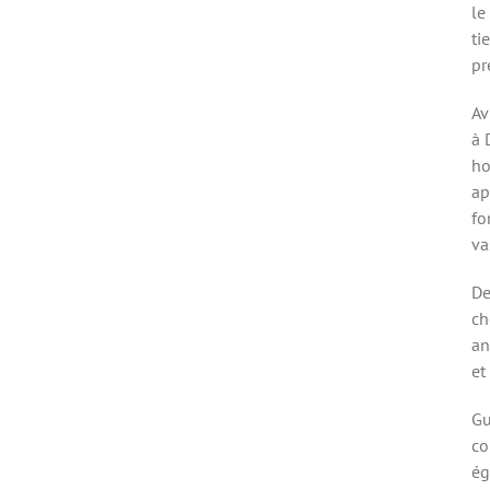
le
ti
pr
Av
à 
ho
ap
fo
va
De
ch
an
et
Gu
co
ég