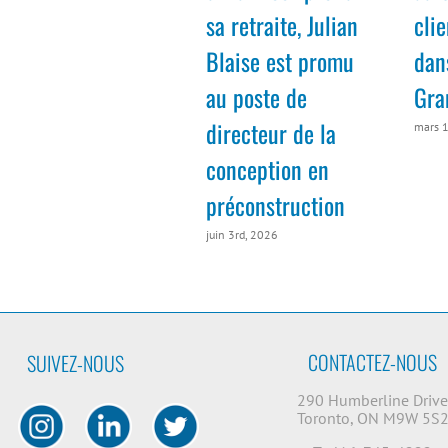
sa retraite, Julian
cli
Blaise est promu
dan
au poste de
Gra
directeur de la
mars 
conception en
préconstruction
juin 3rd, 2026
CONTACTEZ-NOUS
SUIVEZ-NOUS
290 Humberline Driv
Toronto, ON M9W 5S