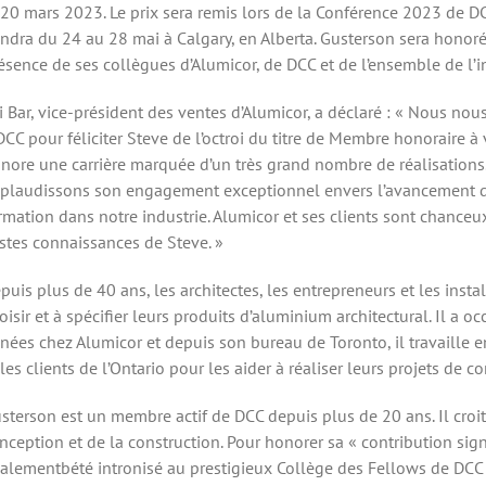
 20 mars 2023. Le prix sera remis lors de la Conférence 2023 de D
endra du 24 au 28 mai à Calgary, en Alberta. Gusterson sera honor
ésence de ses collègues d’Alumicor, de DCC et de l’ensemble de l’in
i Bar, vice-président des ventes d’Alumicor, a déclaré : « Nous nou
DCC pour féliciter Steve de l’octroi du titre de Membre honoraire à 
nore une carrière marquée d’un très grand nombre de réalisations
plaudissons son engagement exceptionnel envers l’avancement d
rmation dans notre industrie. Alumicor et ses clients sont chanceux
stes connaissances de Steve. »
puis plus de 40 ans, les architectes, les entrepreneurs et les insta
oisir et à spécifier leurs produits d’aluminium architectural. Il 
nées chez Alumicor et depuis son bureau de Toronto, il travaille e
 les clients de l’Ontario pour les aider à réaliser leurs projets de 
sterson est un membre actif de DCC depuis plus de 20 ans. Il croit
nception et de la construction. Pour honorer sa « contribution sig
alementbété intronisé au prestigieux Collège des Fellows de DCC 