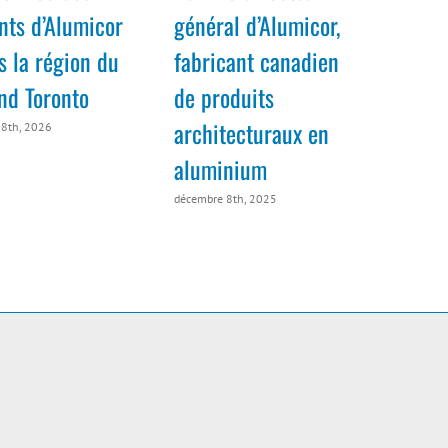
ents d’Alumicor
général d’Alumicor,
s la région du
fabricant canadien
nd Toronto
de produits
architecturaux en
18th, 2026
aluminium
décembre 8th, 2025
e
2