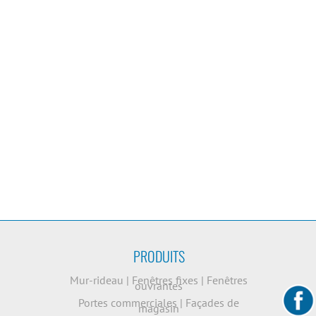
PRODUITS
Mur-rideau
|
Fenêtres fixes
|
Fenêtres
ouvrantes
Portes commerciales
|
Façades de
magasin