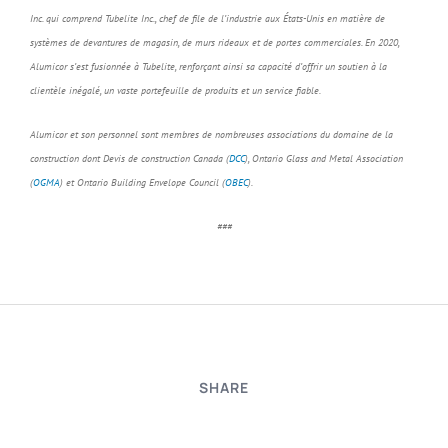
Inc. qui comprend Tubelite Inc., chef de file de l’industrie aux États-Unis en matière de
systèmes de devantures de magasin, de murs rideaux et de portes commerciales. En 2020,
Alumicor s’est fusionnée à Tubelite, renforçant ainsi sa capacité d’offrir un soutien à la
clientèle inégalé, un vaste portefeuille de produits et un service fiable.
Alumicor et son personnel sont membres de nombreuses associations du domaine de la
construction dont Devis de construction Canada (
DCC
), Ontario Glass and Metal Association
(
OGMA
) et Ontario Building Envelope Council (
OBEC
).
###
SHARE