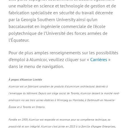
une maîtrise en science et technologie de gestion et de
fabrication spécialisée en sécurité du travail décernée
par la Georgia Southern University ainsi qu’un
baccalauréat en ingénierie commerciale de l’école
polytechnique de l’Université des forces armées de
l’Équateur.
Pour de plus amples renseignements sur les possibilités
d’emploi à Alumicor, veuillez cliquer sur «
Carrières
»
dans le menu de navigation.
À propos d’Alumicor Limitée
Alumicor est un fabricant canadien de produits d’aluminium architectural destinés à
l’enveloppe du bâtiment. Depuis son siège social de Toronto, Alumicor dessert le marché nord-
américain via ses trois usines établies à Winnipeg au Manitoba, à Dartmouth en Nouvelle-
Écosse et à Toronto en Ontario.
Fondée en 1959, Alumicor est respectée et reconnue pour sa compétence technique, sa
proactivité et son intégrité. Alumicor s’est jointe en 2013 à la famille d’Apogee Enterprises,