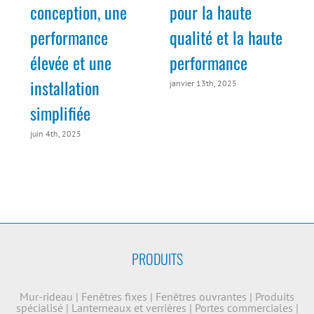
conception, une
pour la haute
m
performance
qualité et la haute
élevée et une
performance
installation
janvier 13th, 2025
simplifiée
juin 4th, 2025
PRODUITS
Mur-rideau
|
Fenêtres fixes
|
Fenêtres ouvrantes
|
Produits
spécialisé
|
Lanterneaux et verrières
|
Portes commerciales
|