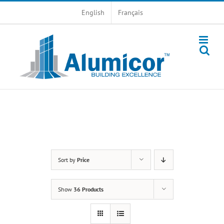
Skip
English
Français
to
content
Sort by
Price
Show
36 Products