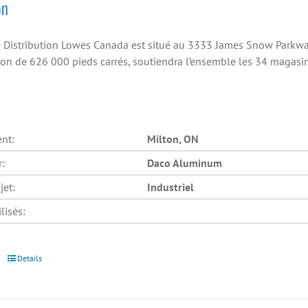
on
e Distribution Lowes Canada est situé au 3333 James Snow Parkway
tion de 626 000 pieds carrés, soutiendra l’ensemble les 34 magas
nt:
Milton, ON
r:
Daco Aluminum
jet:
Industriel
lisés:
Details