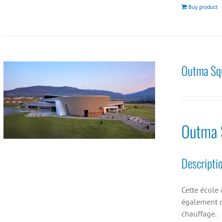
Buy product
Outma Squi
Outma S
Descripti
Cette école 
également d
chauffage.