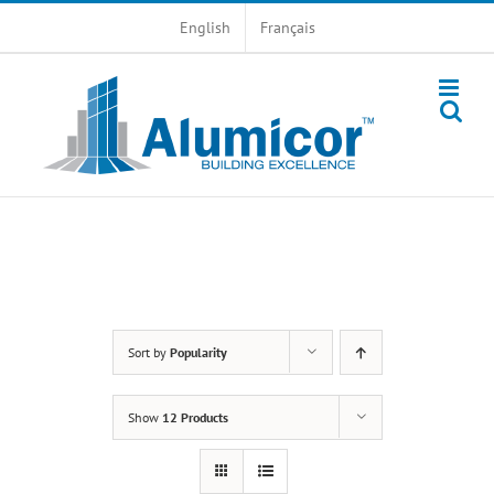
Skip
English
Français
to
content
Sort by
Popularity
Show
12 Products