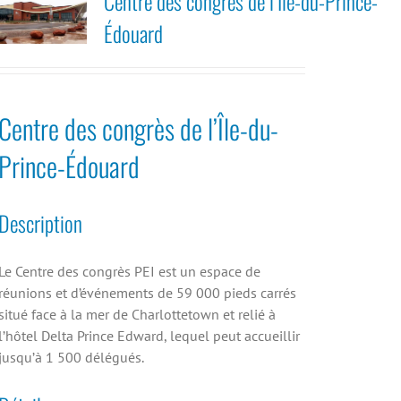
Centre des congrès de l’Île-du-Prince-
Édouard
Centre des congrès de l’Île-du-
Prince-Édouard
Description
Le Centre des congrès PEI est un espace de
réunions et d’événements de 59 000 pieds carrés
situé face à la mer de Charlottetown et relié à
l’hôtel Delta Prince Edward, lequel peut accueillir
jusqu’à 1 500 délégués.