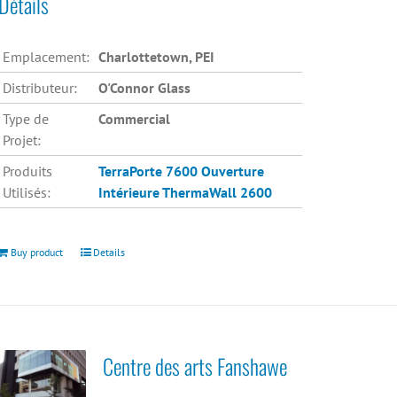
Détails
Emplacement:
Charlottetown, PEI
Distributeur:
O'Connor Glass
Type de
Commercial
Projet:
Produits
TerraPorte 7600 Ouverture
Utilisés:
Intérieure
ThermaWall 2600
Buy product
Details
Centre des arts Fanshawe