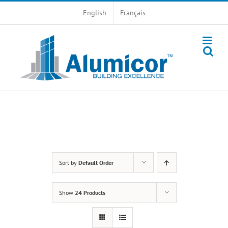
Skip
English
Français
to
content
Sort by
Default Order
Show
24 Products