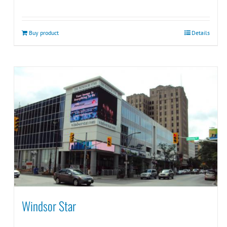
Buy product
Details
Windsor Star