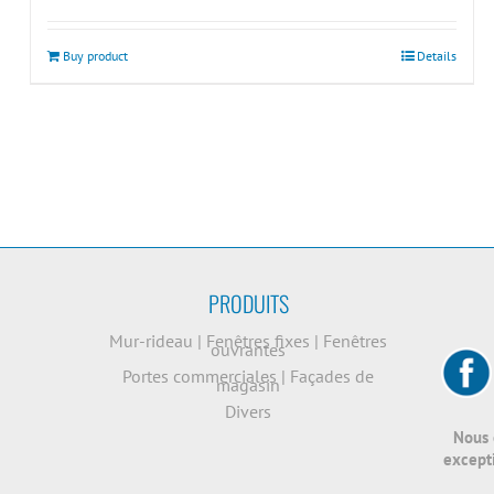
Buy product
Details
PRODUITS
Mur-rideau
|
Fenêtres fixes
|
Fenêtres
ouvrantes
Portes commerciales
|
Façades de
magasin
Divers
Nous 
excepti