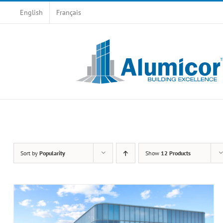
Skip
English
Français
to
content
Sort by
Popularity
Show
12 Products