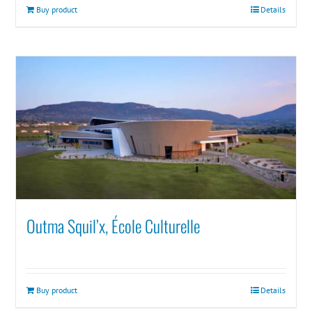
Buy product
Details
Outma Squil’x, École Culturelle
Buy product
Details