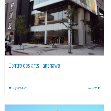
Centre des arts Fanshawe
Buy product
Details