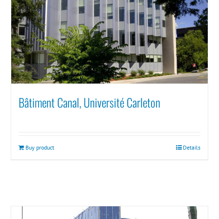
Bâtiment Canal, Université Carleton
Buy product
Details