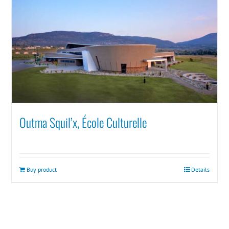
Outma Squil’x, École Culturelle
Buy product
Details