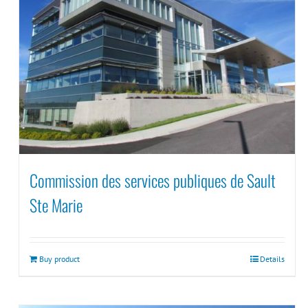
Commission des services publiques de Sault
Ste Marie
Buy product
Details