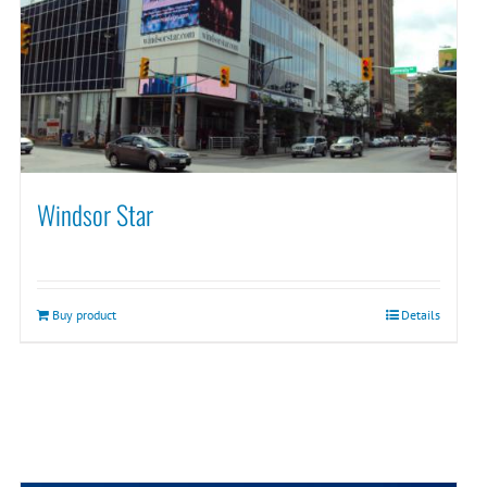
Windsor Star
Buy product
Details