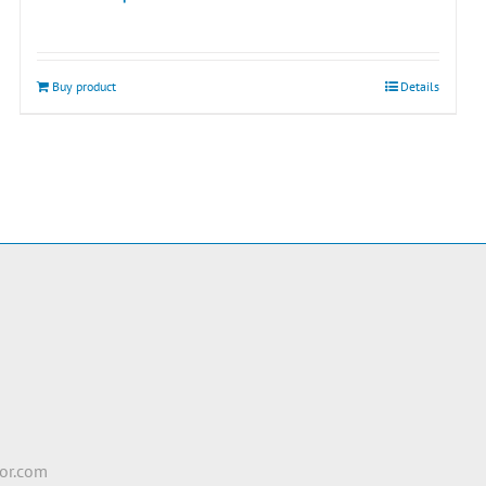
Buy product
Details
e
2
or.com