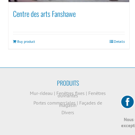
Centre des arts Fanshawe
Buy product
Details
PRODUITS
Mur-rideau
|
Fenêtres fixes
|
Fenêtres
ouvrantes
Portes commerciales
|
Façades de
magasin
Divers
Nous 
excepti