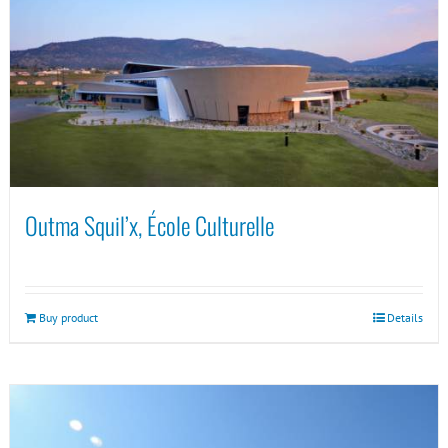
Outma Squil’x, École Culturelle
Buy product
Details